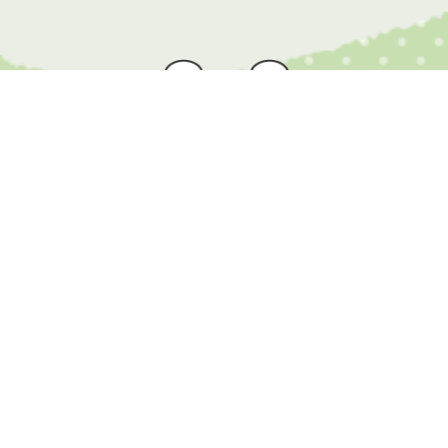
地図からエリアをクリックして指定し、「市町村
の選択」メニュー内に表示されるリストから市町
村を選んでください。エリアを選択しない場合は
長野県全域から検索します。また、エリアを選ん
で市町村を選択しない場合、そのエリア全体の施
設を検索します。