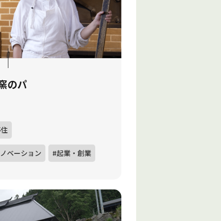
窯のパ
移住
リノベーション
#起業・創業