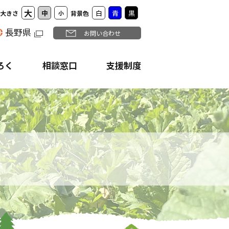
大
中
白
青
黒
大きさ
小
背景色
長野県
お問い合わせ
ろく
相談窓口
支援制度