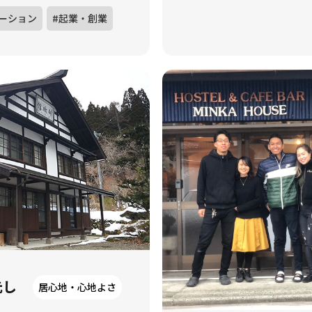
ーション
#起業・創業
元し
居心地・心地よさ