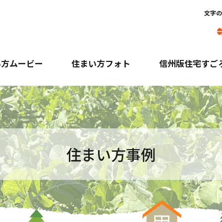
文字の
い方ムービー
住まい方フォト
信州版住宅すご
住まい方事例