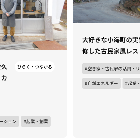
大好きな小海町の実
修した古民家風レス
佐久
ひらく・つながる
#空き家・古民家の活用・
るカ
#自然エネルギー
#起業
ーション
#起業・創業