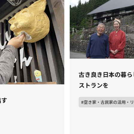
古き良き日本の暮ら
ストランを
出す
#空き家・古民家の活用・