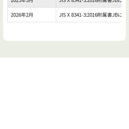
2026年2月
JIS X 8341-3:2016附属書
〒380-8570
長野県長野市大字南長野字幅下692-2
電話：026-232-0111（代表）
しあわせ信州住まい方ビジョンとは
住まい方ムービー
住まい方フォト