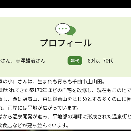
プロフィール
一さん、寺澤雄治さん
80代、70代
年代
家の小山さんは、生まれも育ちも千曲市上山田。
継がれてきた築170年ほどの自宅を改修し、現在もこの地
置し、西は冠着山、東は鏡台山をはじめとする多くの山に
れ、両岸には平地が広がっています。
ばから温泉開発が進み、平地部の河畔に形成された温泉街
飲食店などが建ち並んでいます。