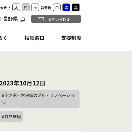
大
中
白
青
黒
大きさ
小
背景色
長野県
お問い合わせ
ろく
相談窓口
支援制度
2023年10月12日
#空き家・古民家の活用・リノベーショ
ン
#自然環境