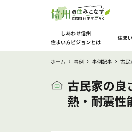
しあわせ信州
住ま
住まい方ビジョンとは
›
›
›
ホーム
事例
事例記事
古民
古民家の良
熱・耐震性