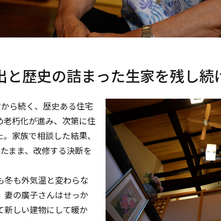
出と歴史の詰まった生家を残し続
前から続く、歴史ある住宅
め老朽化が進み、次第に住
た。家族で相談した結果、
したまま、改修する決断を
も冬も外気温と変わらな
、妻の廣子さんはせっか
て新しい建物にして暖か