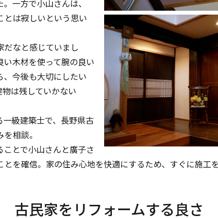
た。一方で小山さんは、
ことは寂しいという思い
家だなと感じていまし
良い木材を使って腕の良い
ら、今後も大切にしたい
建物は残していかない
。
る一級建築士で、長野県古
みを相談。
ることで小山さんと廣子さ
ことを確信。家の住み心地を快適にするため、すぐに施工
古民家をリフォームする良さ